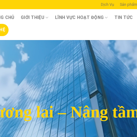
Dịch Vụ
Sản phẩ
G CHỦ
GIỚI THIỆU
LĨNH VỰC HOẠT ĐỘNG
TIN TỨC
 HỆ
ương lai – Nâng tầ