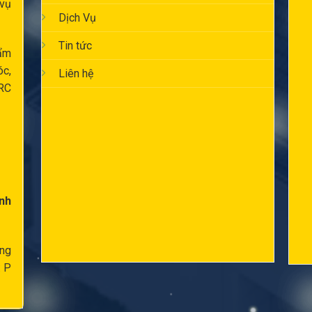
 vụ
Dịch Vụ
Tin tức
ẩm
óc,
Liên hệ
RC
nh
ông
: P