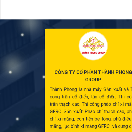
CÔNG TY CỔ PHẦN THÀNH PHONG
GROUP
Thành Phong là nhà máy Sản xuất và
công trần cổ điển
, tân cổ điển,
Thi c
trần thạch cao
,
Thi công phào chỉ xi m
GFRC. Sản xuất:
Phào chỉ thạch cao
,
ph
chỉ xi măng
,
con tiện bê tông
,
phù điêu
măng
,
lục bình xi măng
GFRC...và cung 