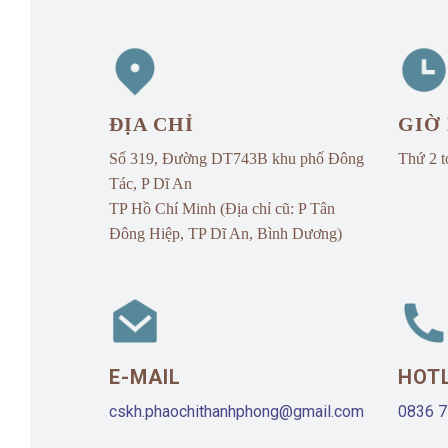
ĐỊA CHỈ
GIỜ
Số 319, Đường DT743B khu phố Đông
Thứ 2 t
Tác,
P Dĩ An
TP Hồ Chí Minh (Địa chỉ cũ: P Tân
Đông Hiệp, TP Dĩ An, Bình Dương)
E-MAIL
HOT
cskh.phaochithanhphong@gmail.com
0836 7