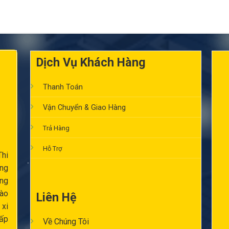
Dịch Vụ Khách Hàng
Thanh Toán
Vận Chuyển & Giao Hàng
Trả Hàng
Hỗ Trợ
Thi
ông
ăng
ào
Liên Hệ
 xi
cấp
Về Chúng Tôi