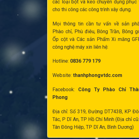
các loại bột và keo chuyên dụng phục
cho thi công các công trình xây dựng.
Mọi thông tin cần tư vấn về sản ph
Phào chỉ,
Phù điêu
, Bông Trần, Bông g
Ốp cột
và Các sản Phẩm Xi măng GF
công nghệ máy xin liên hệ:
Hotline:
0836 779 179
Website:
thanhphongvtdc.com
Facebook:
Công Ty Phào Chỉ Thà
Phong
Địa chỉ: Số 319, Đường DT743B, KP Đ
Tác, P Dĩ An, TP Hồ Chí Minh (Địa chỉ cũ
Tân Đông Hiệp, TP Dĩ An, Bình Dương)