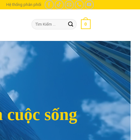
m
Hệ thống phân phối
Tìm
0
kiếm:
m cuộc sống