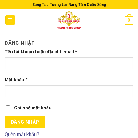
Skip
Sáng Tạo Tương Lai, Nâng Tầm Cuộc Sống
to
content
0
ĐĂNG NHẬP
Tên tài khoản hoặc địa chỉ email
*
Mật khẩu
*
Ghi nhớ mật khẩu
ĐĂNG NHẬP
Quên mật khẩu?