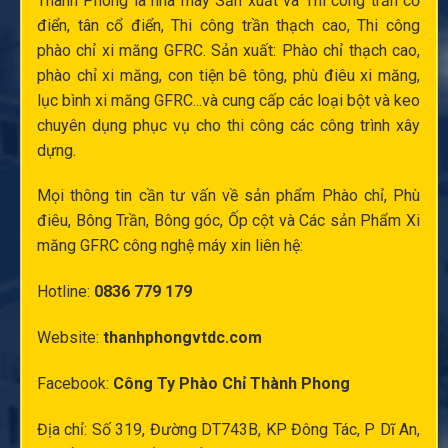
Thành Phong là nhà máy Sản xuất và
Thi công trần cổ
điển
, tân cổ điển,
Thi công trần thạch cao
,
Thi công
phào chỉ xi măng
GFRC. Sản xuất:
Phào chỉ thạch cao
,
phào chỉ xi măng
,
con tiện bê tông
,
phù điêu xi măng
,
lục bình xi măng
GFRC...và cung cấp các loại bột và keo
chuyên dụng phục vụ cho thi công các công trình xây
dựng.
Mọi thông tin cần tư vấn về sản phẩm Phào chỉ,
Phù
điêu
, Bông Trần, Bông góc,
Ốp cột
và Các sản Phẩm Xi
măng GFRC công nghệ máy xin liên hệ:
Hotline:
0836 779 179
Website:
thanhphongvtdc.com
Facebook:
Công Ty Phào Chỉ Thành Phong
Địa chỉ: Số 319, Đường DT743B, KP Đông Tác, P Dĩ An,