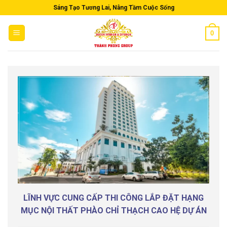
Skip
Sáng Tạo Tương Lai, Nâng Tầm Cuộc Sống
to
content
0
LĨNH VỰC CUNG CẤP THI CÔNG LẮP ĐẶT HẠNG
MỤC NỘI THẤT PHÀO CHỈ THẠCH CAO HỆ DỰ ÁN