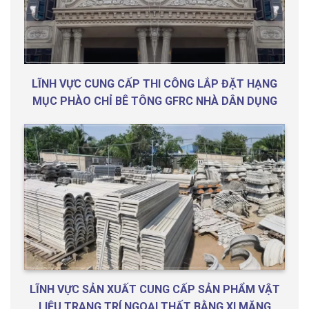
LĨNH VỰC CUNG CẤP THI CÔNG LẮP ĐẶT HẠNG
MỤC PHÀO CHỈ BÊ TÔNG GFRC NHÀ DÂN DỤNG
LĨNH VỰC SẢN XUẤT CUNG CẤP SẢN PHẨM VẬT
LIỆU TRANG TRÍ NGOẠI THẤT BẰNG XI MĂNG