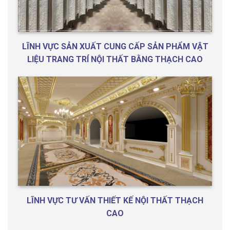
LĨNH VỰC SẢN XUẤT CUNG CẤP SẢN PHẨM VẬT
LIỆU TRANG TRÍ NỘI THẤT BẰNG THẠCH CAO
LĨNH VỰC TƯ VẤN THIẾT KẾ NỘI THẤT THẠCH
CAO