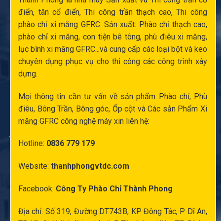
điển
, tân cổ điển,
Thi công trần thạch cao
,
Thi công
phào chỉ xi măng
GFRC. Sản xuất:
Phào chỉ thạch cao
,
phào chỉ xi măng
,
con tiện bê tông
,
phù điêu xi măng
,
lục bình xi măng
GFRC...và cung cấp các loại bột và keo
chuyên dụng phục vụ cho thi công các công trình xây
dựng.
Mọi thông tin cần tư vấn về sản phẩm Phào chỉ,
Phù
điêu
, Bông Trần, Bông góc,
Ốp cột
và Các sản Phẩm Xi
măng GFRC công nghệ máy xin liên hệ:
Hotline:
0836 779 179
Website:
thanhphongvtdc.com
Facebook:
Công Ty Phào Chỉ Thành Phong
Địa chỉ: Số 319, Đường DT743B, KP Đông Tác, P Dĩ An,