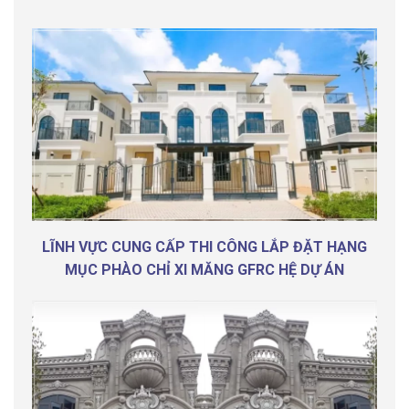
LĨNH VỰC CUNG CẤP THI CÔNG LẮP ĐẶT HẠNG
MỤC PHÀO CHỈ XI MĂNG GFRC HỆ DỰ ÁN