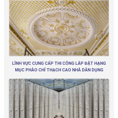
LĨNH VỰC CUNG CẤP THI CÔNG LẮP ĐẶT HẠNG
MỤC PHÀO CHỈ THẠCH CAO NHÀ DÂN DỤNG