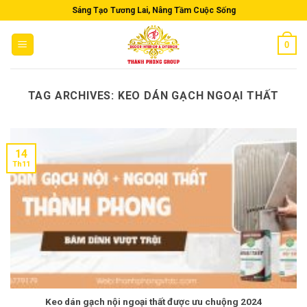
Skip
Sáng Tạo Tương Lai, Nâng Tầm Cuộc Sống
to
content
0
TAG ARCHIVES:
KEO DÁN GẠCH NGOẠI THẤT
14
Th11
Keo dán gạch nội ngoại thất được ưu chuộng 2024