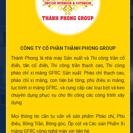
CÔNG TY CỔ PHẦN THÀNH PHONG GROUP
Thành Phong là nhà máy Sản xuất và
Thi công trần cổ
điển
, tân cổ điển,
Thi công trần thạch cao
,
Thi công
phào chỉ xi măng
GFRC. Sản xuất:
Phào chỉ thạch cao
,
phào chỉ xi măng
,
con tiện bê tông
,
phù điêu xi măng
,
lục bình xi măng
GFRC...và cung cấp các loại bột và keo
chuyên dụng phục vụ cho thi công các công trình xây
dựng.
Mọi thông tin cần tư vấn về sản phẩm Phào chỉ,
Phù
điêu
, Bông Trần, Bông góc,
Ốp cột
và Các sản Phẩm Xi
măng GFRC công nghệ máy xin liên hệ: