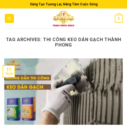
Skip
Sáng Tạo Tương Lai, Nâng Tầm Cuộc Sống
to
content
0
TAG ARCHIVES:
THI CÔNG KEO DÁN GẠCH THÀNH
PHONG
11
Th10