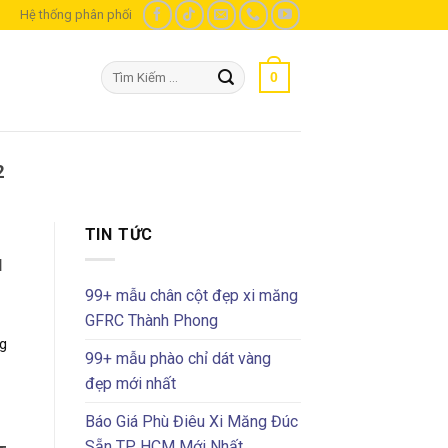
m
Hệ thống phân phối
Tìm
0
kiếm:
2
TIN TỨC
H
99+ mẫu chân cột đẹp xi măng
GFRC Thành Phong
g
99+ mẫu phào chỉ dát vàng
đẹp mới nhất
Báo Giá Phù Điêu Xi Măng Đúc
Sẵn TP HCM Mới Nhất