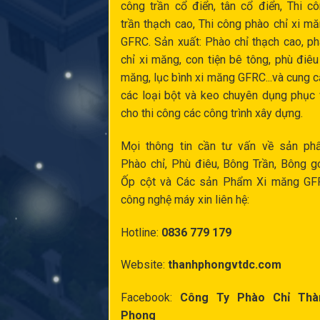
công trần cổ điển
, tân cổ điển,
Thi c
trần thạch cao
,
Thi công phào chỉ xi m
GFRC. Sản xuất:
Phào chỉ thạch cao
,
ph
chỉ xi măng
,
con tiện bê tông
,
phù điêu
măng
,
lục bình xi măng
GFRC...và cung 
các loại bột và keo chuyên dụng phục
cho thi công các công trình xây dựng.
Mọi thông tin cần tư vấn về sản ph
Phào chỉ,
Phù điêu
, Bông Trần, Bông g
Ốp cột
và Các sản Phẩm Xi măng GF
công nghệ máy xin liên hệ:
Hotline:
0836 779 179
Website:
thanhphongvtdc.com
Facebook:
Công Ty Phào Chỉ Thà
Phong