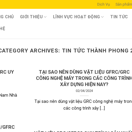
Dịch Vụ
Sản phẩ
G CHỦ
GIỚI THIỆU
LĨNH VỰC HOẠT ĐỘNG
TIN TỨC
 HỆ
CATEGORY ARCHIVES:
TIN TỨC THÀNH PHONG 
GRC UY
TẠI SAO NÊN DÙNG VẬT LIỆU GFRC/GRC
CÔNG NGHỆ MÁY TRONG CÁC CÔNG TRÌN
XÂY DỰNG HIỆN NAY?
02/04/2024
n Nam Nhà
Tại sao nên dùng vật liệu GRC công nghệ máy tron
các công trình xây [...]
C/GFRC