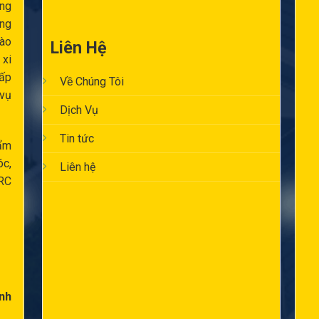
ông
ăng
ào
Liên Hệ
 xi
cấp
Về Chúng Tôi
 vụ
Dịch Vụ
Tin tức
ẩm
óc,
Liên hệ
RC
nh