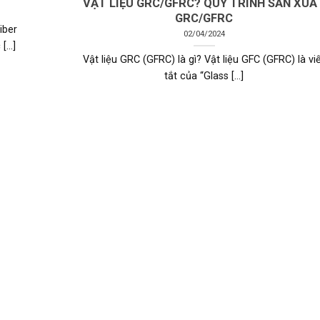
VẬT LIỆU GRC/GFRC? QUY TRÌNH SẢN XUẤ
GRC/GFRC
iber
02/04/2024
...]
Vật liệu GRC (GFRC) là gì? Vật liệu GFC (GFRC) là vi
tắt của “Glass [...]