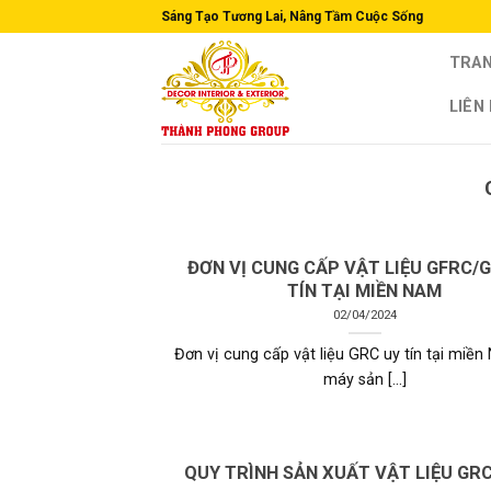
Skip
Sáng Tạo Tương Lai, Nâng Tầm Cuộc Sống
to
TRAN
content
LIÊN
ĐƠN VỊ CUNG CẤP VẬT LIỆU GFRC/
TÍN TẠI MIỀN NAM
02/04/2024
Đơn vị cung cấp vật liệu GRC uy tín tại miề
máy sản [...]
QUY TRÌNH SẢN XUẤT VẬT LIỆU GR