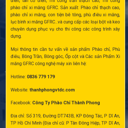
điển
, tân cổ điển,
Thi công trần thạch cao
,
Thi công
phào chỉ xi măng
GFRC. Sản xuất:
Phào chỉ thạch cao
,
phào chỉ xi măng
,
con tiện bê tông
,
phù điêu xi măng
,
lục bình xi măng
GFRC...và cung cấp các loại bột và keo
chuyên dụng phục vụ cho thi công các công trình xây
dựng.
Mọi thông tin cần tư vấn về sản phẩm Phào chỉ,
Phù
điêu
, Bông Trần, Bông góc,
Ốp cột
và Các sản Phẩm Xi
măng GFRC công nghệ máy xin liên hệ:
Hotline:
0836 779 179
Website:
thanhphongvtdc.com
Facebook:
Công Ty Phào Chỉ Thành Phong
Địa chỉ: Số 319, Đường DT743B, KP Đông Tác, P Dĩ An,
TP Hồ Chí Minh (Địa chỉ cũ: P Tân Đông Hiệp, TP Dĩ An,