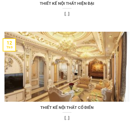
THIẾT KẾ NỘI THẤT HIỆN ĐẠI
[...]
12
Th9
THIẾT KẾ NỘI THẤT CỔ ĐIỂN
[...]