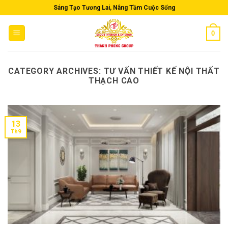
Skip
Sáng Tạo Tương Lai, Nâng Tầm Cuộc Sống
to
content
0
CATEGORY ARCHIVES:
TƯ VẤN THIẾT KẾ NỘI THẤT
THẠCH CAO
13
Th9