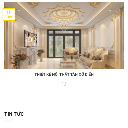
10
Th9
THIẾT KẾ NỘI THẤT TÂN CỔ ĐIỂN
[...]
TIN TỨC