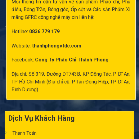
Mọi thông tin cần tư vấn về sản phẩm Phào chỉ,
Phù
điêu
, Bông Trần, Bông góc,
Ốp cột
và Các sản Phẩm Xi
măng GFRC công nghệ máy xin liên hệ:
Hotline:
0836 779 179
Website:
thanhphongvtdc.com
Facebook:
Công Ty Phào Chỉ Thành Phong
Địa chỉ: Số 319, Đường DT743B, KP Đông Tác, P Dĩ An,
TP Hồ Chí Minh (Địa chỉ cũ: P Tân Đông Hiệp, TP Dĩ An,
Bình Dương)
Dịch Vụ Khách Hàng
Thanh Toán