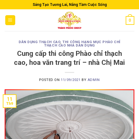
Skip
Sáng Tạo Tương Lai, Nâng Tầm Cuộc Sống
to
content
0
DÂN DỤNG THẠCH CAO
,
THI CÔNG HẠNG MỤC PHÀO CHỈ
THẠCH CAO NHÀ DÂN DỤNG
Cung cấp thi công Phào chỉ thạch
cao, hoa văn trang trí – nhà Chị Mai
POSTED ON
11/09/2021
BY
ADMIN
11
Th9