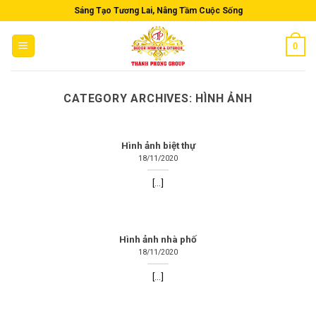
Skip
Sáng Tạo Tương Lai, Nâng Tầm Cuộc Sống
to
content
0
CATEGORY ARCHIVES:
HÌNH ẢNH
Hình ảnh biệt thự
18/11/2020
[...]
Hình ảnh nhà phố
18/11/2020
[...]