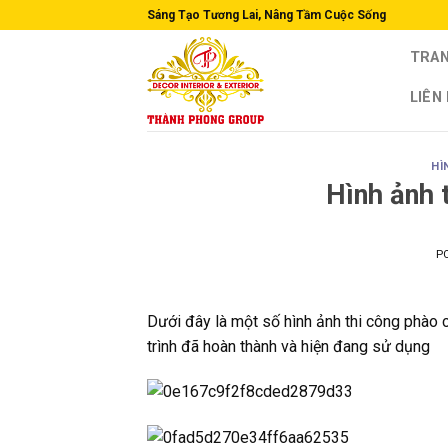
Skip
Sáng Tạo Tương Lai, Nâng Tầm Cuộc Sống
to
TRAN
content
LIÊN
HÌ
Hình ảnh 
P
Dưới đây là một số hình ảnh thi công phào c
trình đã hoàn thành và hiện đang sử dụng