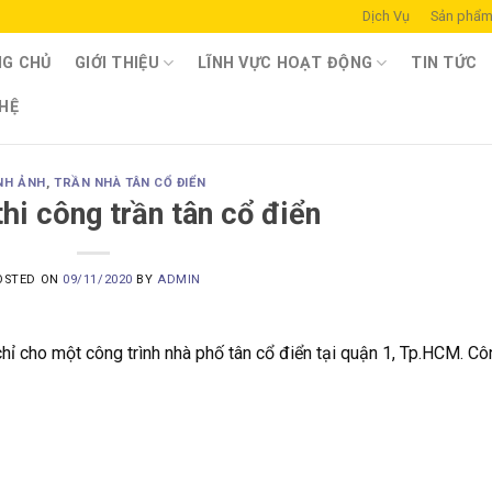
Dịch Vụ
Sản phẩ
G CHỦ
GIỚI THIỆU
LĨNH VỰC HOẠT ĐỘNG
TIN TỨC
 HỆ
NH ẢNH
,
TRẦN NHÀ TÂN CỔ ĐIỂN
thi công trần tân cổ điển
OSTED ON
09/11/2020
BY
ADMIN
hỉ cho một công trình nhà phố tân cổ điển tại quận 1, Tp.HCM. Cô