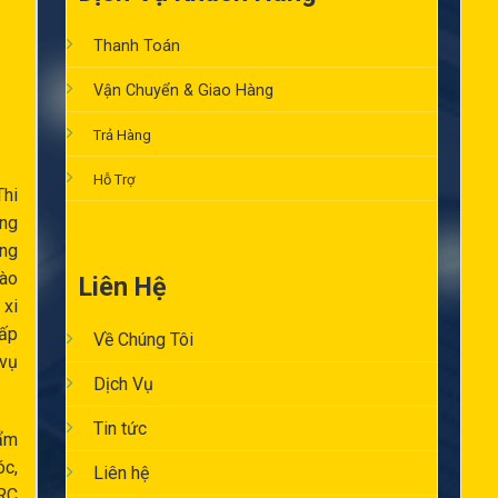
Thanh Toán
Vận Chuyển & Giao Hàng
Trả Hàng
Hỗ Trợ
Thi
ông
ăng
ào
Liên Hệ
 xi
cấp
Về Chúng Tôi
 vụ
Dịch Vụ
Tin tức
ẩm
óc,
Liên hệ
RC