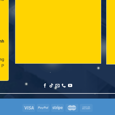
nh
ông
: P