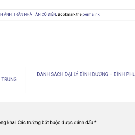
NH ẢNH
,
TRẦN NHÀ TÂN CỔ ĐIỂN
. Bookmark the
permalink
.
DANH SÁCH DẠI LÝ BÌNH DƯƠNG – BÌNH PH
N TRUNG
ng khai.
Các trường bắt buộc được đánh dấu
*