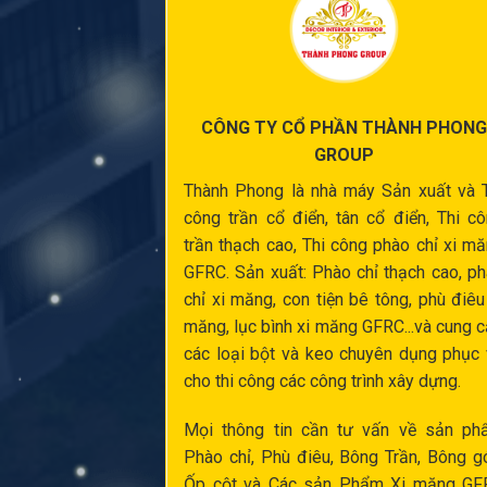
CÔNG TY CỔ PHẦN THÀNH PHONG
GROUP
Thành Phong là nhà máy Sản xuất và
công trần cổ điển
, tân cổ điển,
Thi c
trần thạch cao
,
Thi công phào chỉ xi m
GFRC. Sản xuất:
Phào chỉ thạch cao
,
ph
chỉ xi măng
,
con tiện bê tông
,
phù điêu
măng
,
lục bình xi măng
GFRC...và cung 
các loại bột và keo chuyên dụng phục
cho thi công các công trình xây dựng.
Mọi thông tin cần tư vấn về sản ph
Phào chỉ,
Phù điêu
, Bông Trần, Bông g
Ốp cột
và Các sản Phẩm Xi măng GF