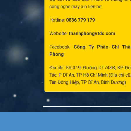
công nghệ máy xin liên hệ:
Hotline:
0836 779 179
Website:
thanhphongvtdc.com
Facebook:
Công Ty Phào Chỉ Thà
Phong
Địa chỉ: Số 319, Đường DT743B, KP Đ
Tác, P Dĩ An, TP Hồ Chí Minh (Địa chỉ cũ
Tân Đông Hiệp, TP Dĩ An, Bình Dương)