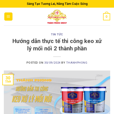
Skip
Sáng Tạo Tương Lai, Nâng Tầm Cuộc Sống
to
content
0
TIN TỨC
Hướng dẫn thực tế thi công keo xử
lý mối nối 2 thành phần
POSTED ON
30/09/2024
BY
THANHPHONG
30
Th9