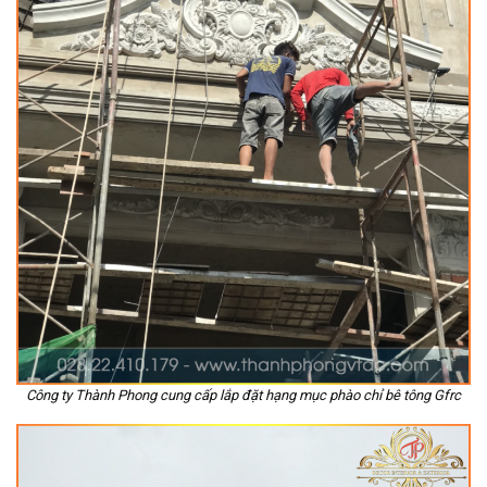
Công ty Thành Phong cung cấp lắp đặt hạng mục phào chỉ bê tông Gfrc