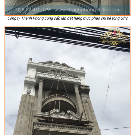
Công ty Thành Phong cung cấp lắp đặt hạng mục phào chỉ bê tông Gfrc