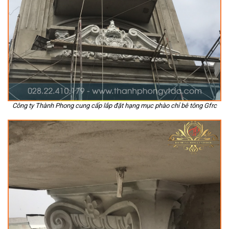
Công ty Thành Phong cung cấp lắp đặt hạng mục phào chỉ bê tông Gfrc