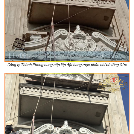
Công ty Thành Phong cung cấp lắp đặt hạng mục phào chỉ bê tông Gfrc