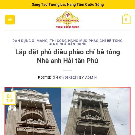
Skip
Sáng Tạo Tương Lai, Nâng Tầm Cuộc Sống
to
content
0
DÂN DỤNG XI MĂNG
,
THI CÔNG HẠNG MỤC PHÀO CHỈ BÊ TÔNG
GFRC NHÀ DÂN DỤNG
Lắp đặt phù điêu phào chỉ bê tông
Nhà anh Hải tân Phú
POSTED ON
01/09/2021
BY
ADMIN
01
Th9