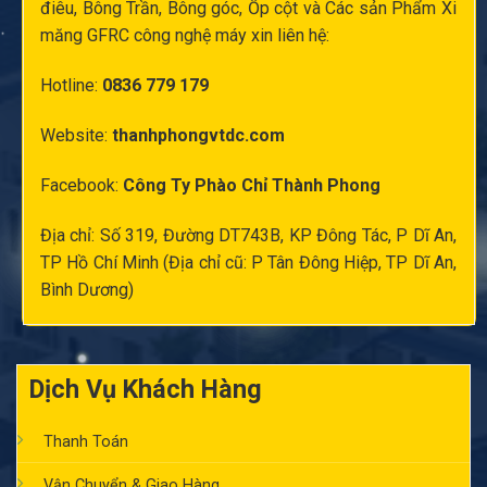
điêu
, Bông Trần, Bông góc,
Ốp cột
và Các sản Phẩm Xi
măng GFRC công nghệ máy xin liên hệ:
Hotline:
0836 779 179
Website:
thanhphongvtdc.com
Facebook:
Công Ty Phào Chỉ Thành Phong
Địa chỉ: Số 319, Đường DT743B, KP Đông Tác, P Dĩ An,
TP Hồ Chí Minh (Địa chỉ cũ: P Tân Đông Hiệp, TP Dĩ An,
Bình Dương)
Dịch Vụ Khách Hàng
Thanh Toán
Vận Chuyển & Giao Hàng