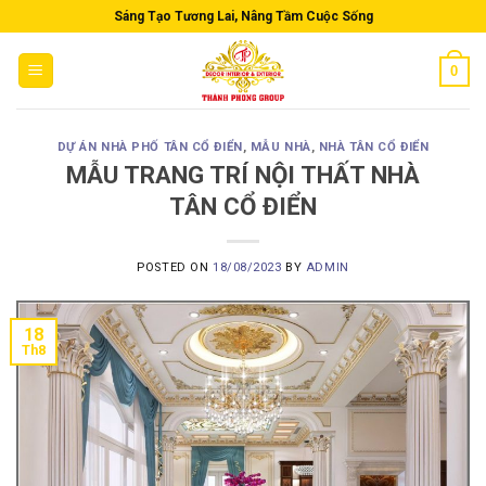
Skip
Sáng Tạo Tương Lai, Nâng Tầm Cuộc Sống
to
content
0
DỰ ÁN NHÀ PHỐ TÂN CỔ ĐIỂN
,
MẪU NHÀ
,
NHÀ TÂN CỔ ĐIỂN
MẪU TRANG TRÍ NỘI THẤT NHÀ
TÂN CỔ ĐIỂN
POSTED ON
18/08/2023
BY
ADMIN
18
Th8