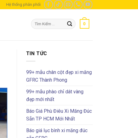
m
Hệ thống phân phối
Tìm
0
kiếm:
TIN TỨC
99+ mẫu chân cột đẹp xi măng
GFRC Thành Phong
99+ mẫu phào chỉ dát vàng
đẹp mới nhất
Báo Giá Phù Điêu Xi Măng Đúc
Sẵn TP HCM Mới Nhất
Báo giá lục bình xi măng đúc