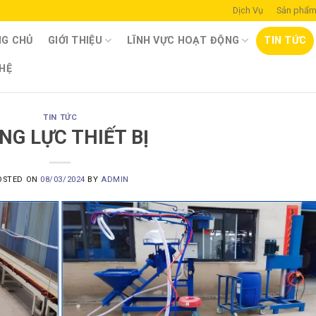
Dịch Vụ
Sản phẩ
G CHỦ
GIỚI THIỆU
LĨNH VỰC HOẠT ĐỘNG
TIN TỨC
 HỆ
TIN TỨC
NG LỰC THIẾT BỊ
OSTED ON
08/03/2024
BY
ADMIN