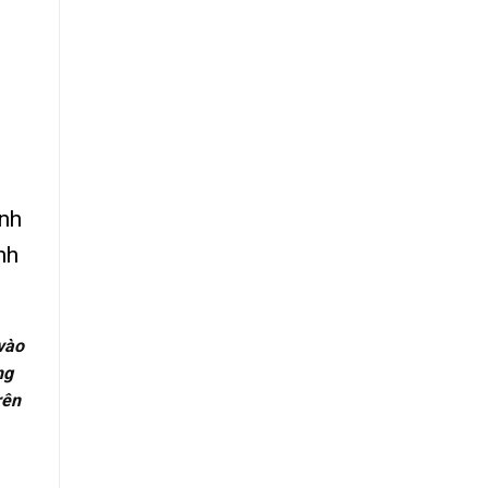
ành
nh
vào
ng
rên