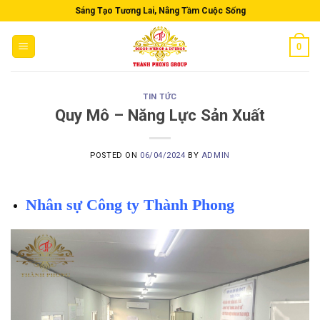
Skip
Sáng Tạo Tương Lai, Nâng Tầm Cuộc Sống
to
content
0
TIN TỨC
Quy Mô – Năng Lực Sản Xuất
POSTED ON
06/04/2024
BY
ADMIN
Nhân sự Công ty Thành Phong