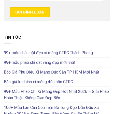
TIN TỨC
99+ mẫu chân cột đẹp xi măng GFRC Thành Phong
99+ mẫu phào chỉ dát vàng đẹp mới nhất
Báo Giá Phù Điêu Xi Măng Đúc Sẵn TP HCM Mới Nhất
Báo giá lục bình xi măng đúc sẵn GFRC
99+ Mẫu Phào Chỉ Xi Măng Đẹp Hot Nhất 2026 – Giải Pháp
Hoàn Thiện Không Gian Đẹp Bền
100+ Mẫu Lan Can Con Tiện Bê Tông Đẹp Dẫn Đầu Xu
Hướng 2026 – Sang Trọng, Bền Vững, Chuẩn Thẩm Mỹ