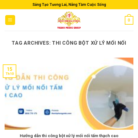
Skip
Sáng Tạo Tương Lai, Nâng Tầm Cuộc Sống
to
content
0
TAG ARCHIVES:
THI CÔNG BỘT XỬ LÝ MỐI NỐI
15
Th10
Hướng dẫn thi công bột xử lý mối nối tấm thạch cao