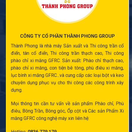
CÔNG TY CỔ PHẦN THÀNH PHONG GROUP
Thành Phong là nhà máy Sản xuất và
Thi công trần cổ
điển
, tân cổ điển,
Thi công trần thạch cao
,
Thi công
phào chỉ xi măng
GFRC. Sản xuất:
Phào chỉ thạch cao
,
phào chỉ xi măng
,
con tiện bê tông
,
phù điêu xi măng
,
lục bình xi măng
GFRC...và cung cấp các loại bột và keo
chuyên dụng phục vụ cho thi công các công trình xây
dựng.
Mọi thông tin cần tư vấn về sản phẩm Phào chỉ,
Phù
điêu
, Bông Trần, Bông góc,
Ốp cột
và Các sản Phẩm Xi
măng GFRC công nghệ máy xin liên hệ:
Hotline:
0836 779 179