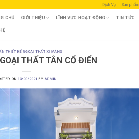
Dịch Vụ
Sản phẩ
G CHỦ
GIỚI THIỆU
LĨNH VỰC HOẠT ĐỘNG
TIN TỨC
 HỆ
ẤN THIẾT KẾ NGOẠI THẤT XI MĂNG
NGOẠI THẤT TÂN CỔ ĐIỂN
OSTED ON
13/09/2021
BY
ADMIN